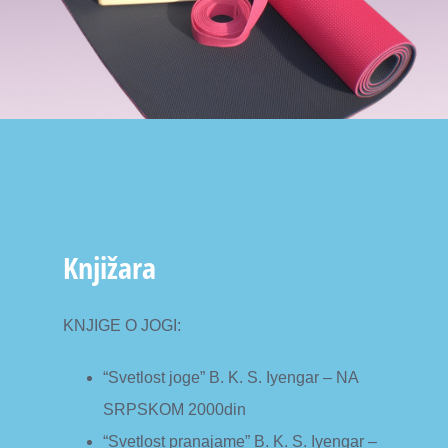
Knjižara
KNJIGE O JOGI:
“Svetlost joge” B. K. S. Iyengar – NA
SRPSKOM 2000din
“Svetlost pranajame” B. K. S. Iyengar –